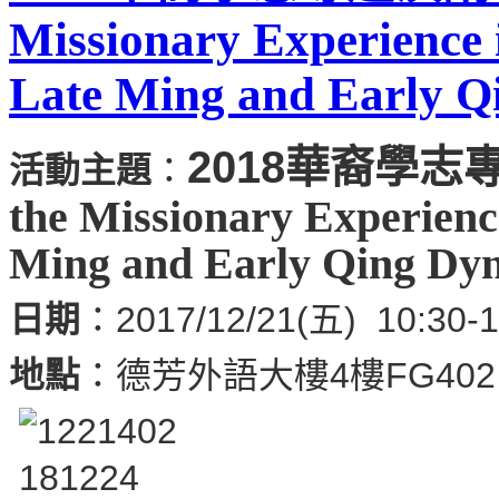
Missionary Experience 
Late Ming and Early Qi
2018華裔學志
活動主題
：
the Missionary Experienc
Ming and Early Qing Dyn
日期
：2017/12/21(五) 10:30-1
地點
：德芳外語大樓4樓FG402