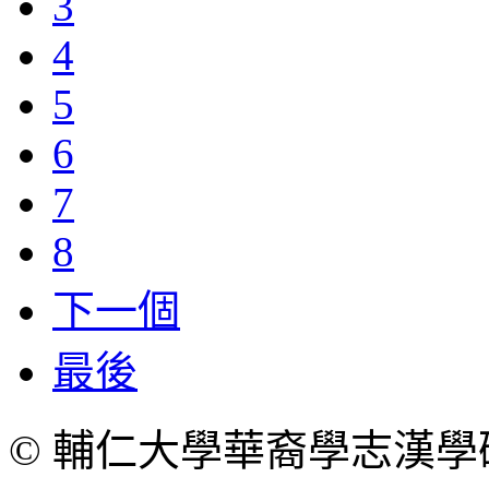
3
4
5
6
7
8
下一個
最後
© 輔仁大學華裔學志漢學