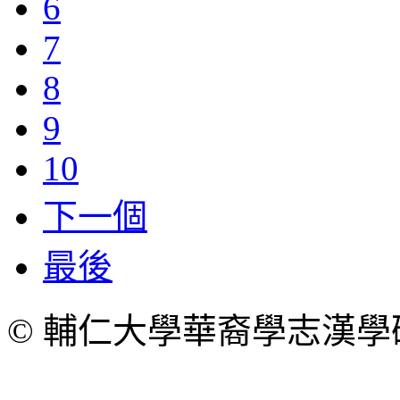
6
7
8
9
10
下一個
最後
© 輔仁大學華裔學志漢學