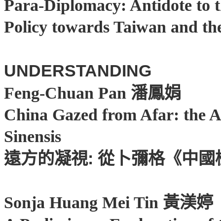
Para-Diplomacy: Antidote to t
Policy towards Taiwan and the
UNDERSTANDING
潘鳳娟
Feng-Chuan Pan
China Gazed from Afar: the A
Sinensis
遠方的凝視
:
從卜彌格《中國
黃渼婷
Sonja Huang Mei Tin