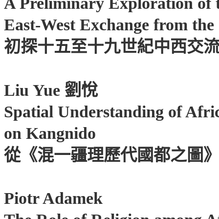
A Preliminary Exploration of 
East-West Exchange from the 
初探十五至十九世紀中西交
劉悅
Liu Yue
Spatial Understanding of Afri
on Kangnido
從《混一疆理歷代國都之圖
Piotr Adamek