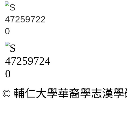
© 輔仁大學華裔學志漢學