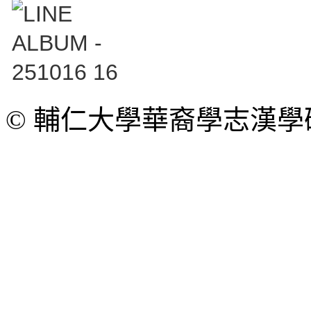
© 輔仁大學華裔學志漢學