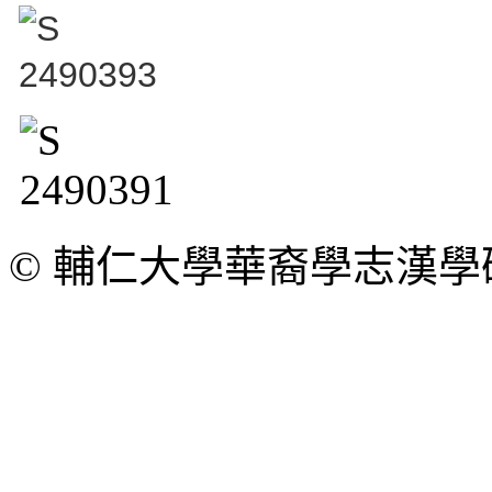
© 輔仁大學華裔學志漢學