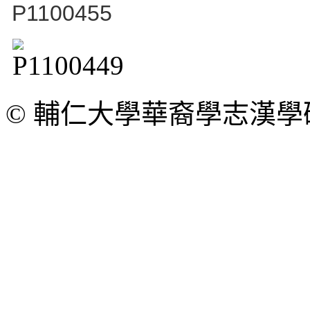
© 輔仁大學華裔學志漢學