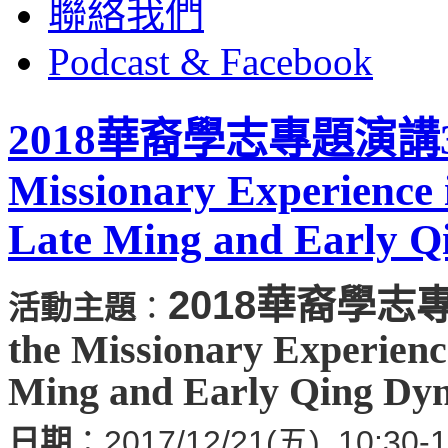
聯絡我們
Podcast & Facebook
2018華裔學志專題演講3-The
Missionary Experience 
Late Ming and Early Qi
2018華裔學志
活動主題
：
the Missionary Experienc
Ming and Early Qing Dyn
日期
：2017/12/21(五) 10:30-1