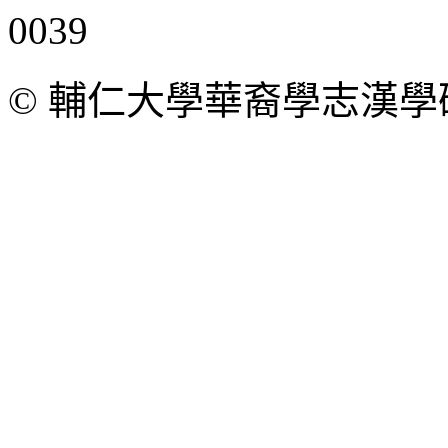
© 輔仁大學華裔學志漢學