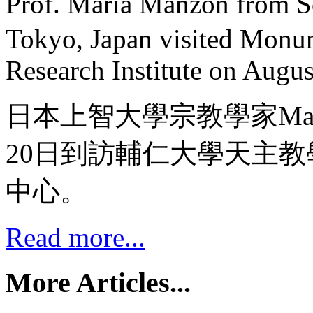
Prof. Maria Manzon from
Tokyo, Japan visited Monum
Research Institute on Augus
日本上智大學宗教學家Maria
20日到訪輔仁大學天主
中心。
Read more...
More Articles...