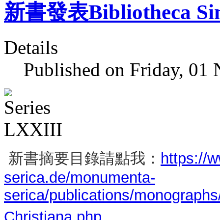
新書發表Bibliotheca Sini
Details
Published on Friday, 01
新書摘要目錄請點我：
https:/
serica.de/monumenta-
serica/publications/monographs/
Christiana.php