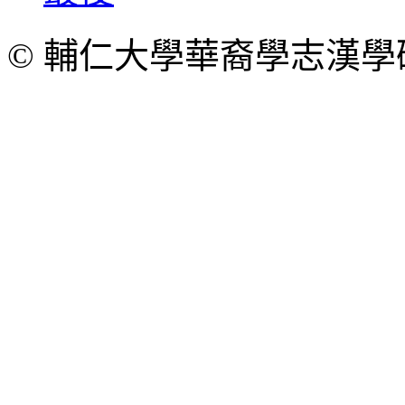
© 輔仁大學華裔學志漢學