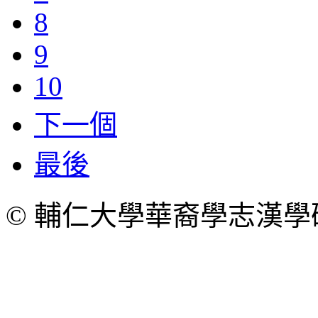
8
9
10
下一個
最後
© 輔仁大學華裔學志漢學