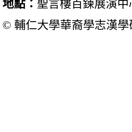
地點：
聖言樓百鍊展演中
© 輔仁大學華裔學志漢學