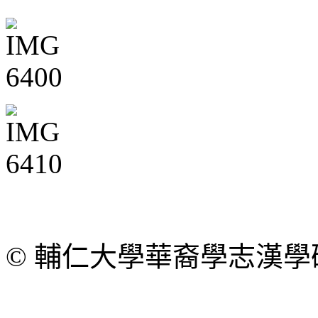
© 輔仁大學華裔學志漢學