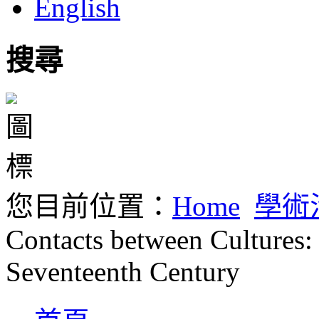
English
搜尋
您目前位置：
Home
學術
Contacts between Cultures:
Seventeenth Century