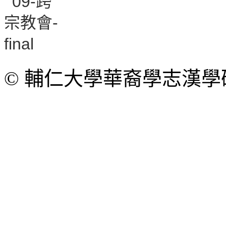
© 輔仁大學華裔學志漢學