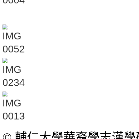
© 輔仁大學華裔學志漢學