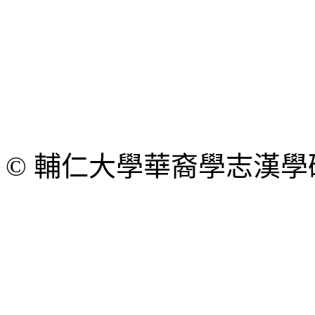
© 輔仁大學華裔學志漢學