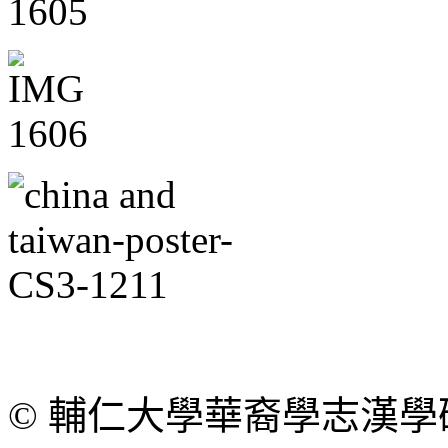
© 輔仁大學華裔學志漢學