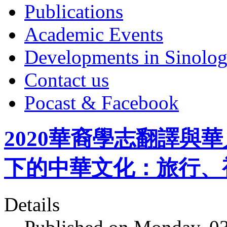
Publications
Academic Events
Developments in Sinolo
Contact us
Pocast & Facebook
2020華裔學志翻譯與
下的中華文化：旅行、
Details