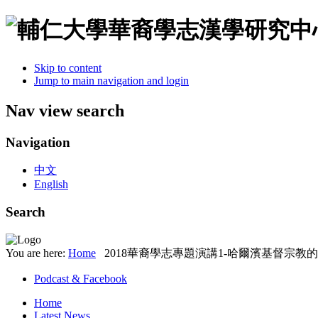
Skip to content
Jump to main navigation and login
Nav view search
Navigation
中文
English
Search
You are here:
Home
2018華裔學志專題演講1-哈爾濱基督宗教
Podcast & Facebook
Home
Latest News