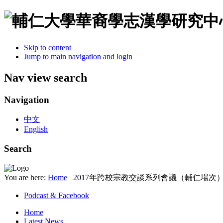
Skip to content
Jump to main navigation and login
Nav view search
Navigation
中文
English
Search
You are here:
Home
2017年跨校宗教交談系列會議（輔仁場次
Podcast & Facebook
Home
Latest News