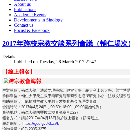
About us
Publications
Academic Events
Developments in Sinology
Contact us
Pocast & Facebook
2017年跨校宗教交談系列會議（輔仁場次
Details
Published on Tuesday, 28 March 2017 21:47
【
線上報名
】
主辦單位：輔仁大學、法鼓文理學院、靜宜大學、義大利上智大學、普世博
承辦單位：輔仁大學天主教學術研究院華裔學志漢學研究中心、法鼓文理學
補助單位：于斌樞機主教天主教人才培育基金管理委員會
會議時間：2017年4月24日，09:30~18:00（09:00開始報到）
會議地點：輔仁大學國璽樓二樓會議室MD227
報名方式：請於2017年04月18日前於線上報名（額滿截止）
報名網址：
https://goo.gl/8KbZVb
洽詢電話：(02) 2905-3275