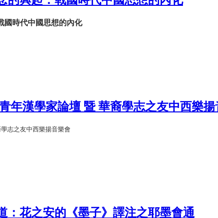
念的興起：戰國時代中國思想的內化
戰國時代中國思想的內化
域青年漢學家論壇 暨 華裔學志之友中西樂揚
裔學志之友中西樂揚音樂會
道：花之安的《墨子》譯注之耶墨會通