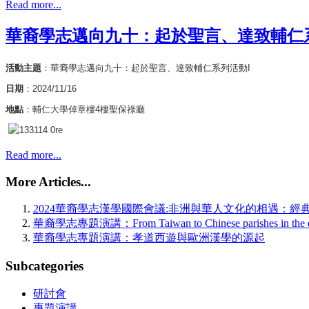
Read more...
華裔學志邁向九十：起於聖言、達致輔仁
活動主題
：華裔學志邁向九十：起於聖言、達致輔仁系列活動I
日期
：2024/11/16
地點
：輔仁大學倬章樓4樓聖保祿廳
Read more...
More Articles...
2024華裔學志漢學國際會議:非洲與華人文化的相遇：經
華裔學志專題演講：From Taiwan to Chinese parishes in the diaspora
華裔學志專題演講：孝道西遊與歐洲漢學的源起
Subcategories
研討會
專題演講