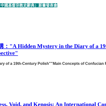
y in China（中國基督宗教史辭典）新書發表會
stery in the Diary of a 19th-Cent
pective"
ary of a 19th-Century Polish""
Main Concepts of Confucian F
d Kenosis: An International Conferen