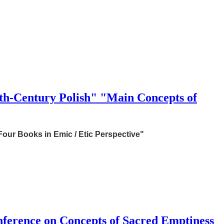
ury Polish" "Main Concepts of
our Books in Emic / Etic Perspective"
ce on Concepts of Sacred Emptiness