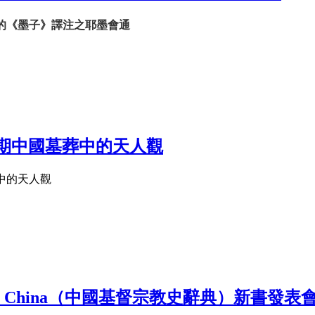
的《墨子》譯注之耶墨會通
期中國墓葬中的天人觀
中的天人觀
istianity in China（中國基督宗教史辭典）新書發表